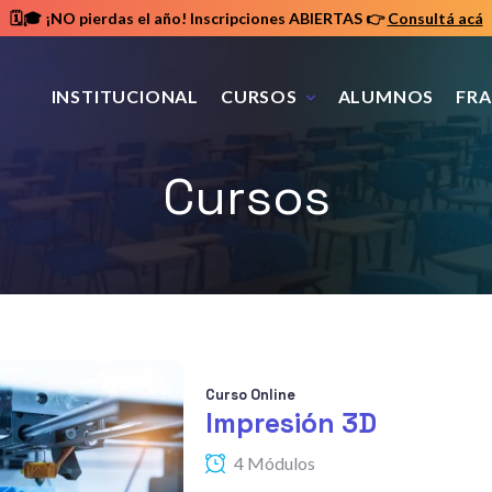
🗓️🎓 ¡NO pierdas el año! Inscripciones ABIERTAS
👉
Consultá acá
INSTITUCIONAL
CURSOS
ALUMNOS
FRA
Cursos
Curso Online
Impresión 3D
4 Módulos